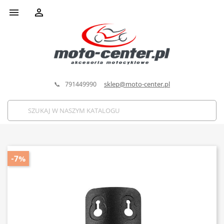


📞 791449990
sklep@moto-center.pl
-7%