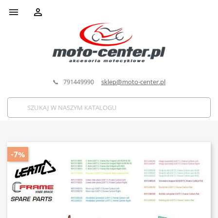


📞 791449990
sklep@moto-center.pl
-7%