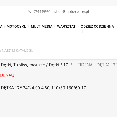
📞 791449990
sklep@moto-center.pl
TA
⬇
MOTOCYKL
⬇
MULTIMEDIA
⬇
WARSZTAT
⬇
ODZIEŻ CODZIENNA
⬇
Dętki, Tubliss, mousse / Dętki / 17
HEIDENAU DĘTKA 17E 
IDENAU
DĘTKA 17E 34G 4.00-4.60, 110/80-130/60-17