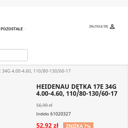

ZALOGUJ SIĘ
POZOSTAŁE
⬇

34G 4.00-4.60, 110/80-130/60-17
HEIDENAU DĘTKA 17E 34G
4.00-4.60, 110/80-130/60-17
56,90 zł
61020327
Indeks
52,92 zł
ZNIŻKA 7%