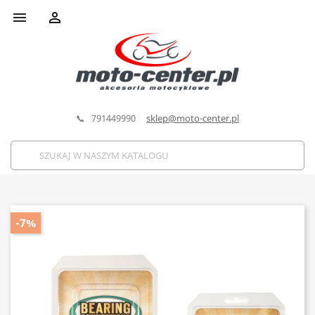


📞 791449990
sklep@moto-center.pl
-7%