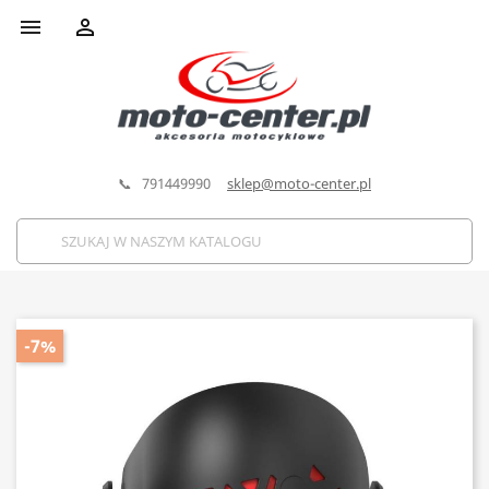


📞 791449990
sklep@moto-center.pl
-7%