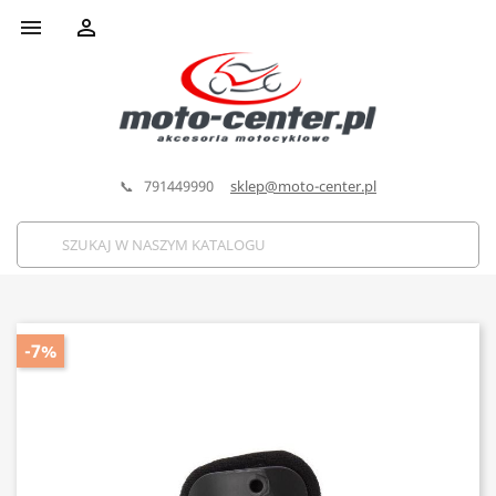


📞 791449990
sklep@moto-center.pl
-7%