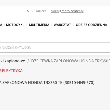
📞 791449990
sklep@moto-center.pl
TA
⬇
MOTOCYKL
⬇
MULTIMEDIA
⬇
WARSZTAT
⬇
ODZIEŻ CODZIENNA
⬇
ki zapłonowe
DZE CEWKA ZAPŁONOWA HONDA TRX350 TE
E ELEKTRYKA
A ZAPŁONOWA HONDA TRX350 TE (30510-HN5-670)