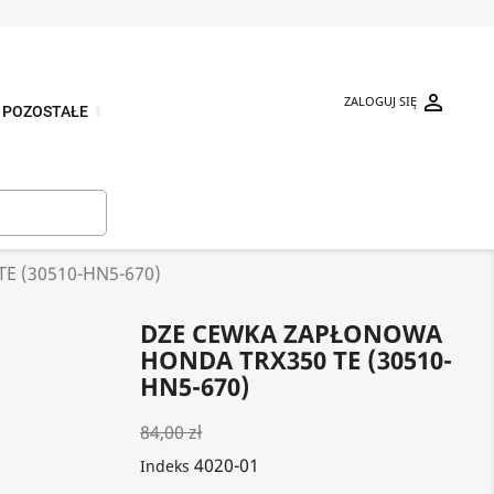

ZALOGUJ SIĘ
POZOSTAŁE
⬇

 (30510-HN5-670)
DZE CEWKA ZAPŁONOWA
HONDA TRX350 TE (30510-
HN5-670)
84,00 zł
4020-01
Indeks