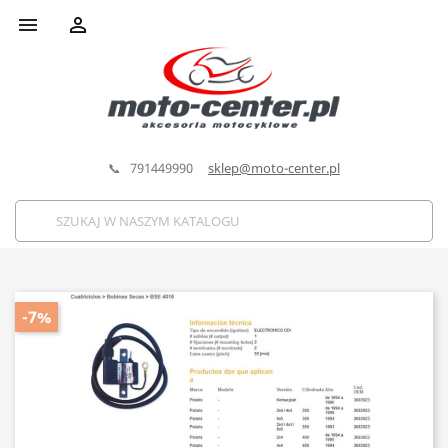


📞 791449990
sklep@moto-center.pl
-7%