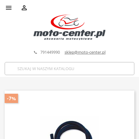


📞 791449990
sklep@moto-center.pl
-7%