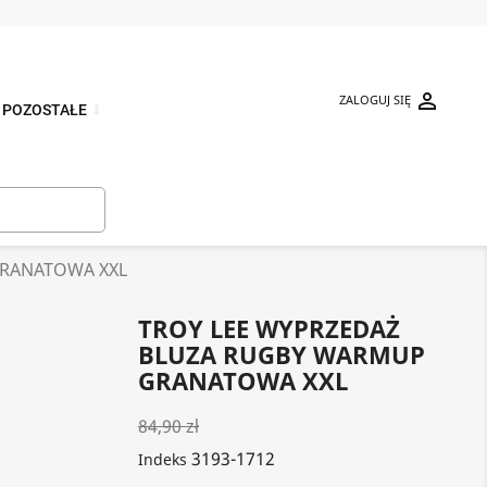

ZALOGUJ SIĘ
POZOSTAŁE
⬇

GRANATOWA XXL
TROY LEE WYPRZEDAŻ
BLUZA RUGBY WARMUP
GRANATOWA XXL
84,90 zł
3193-1712
Indeks