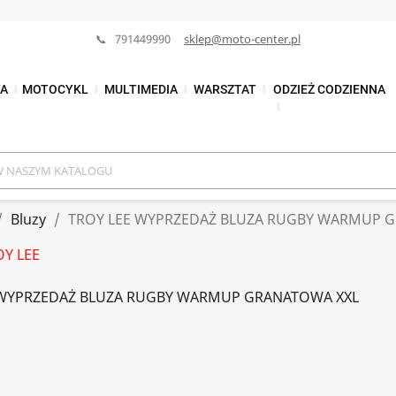
📞 791449990
sklep@moto-center.pl
TA
⬇
MOTOCYKL
⬇
MULTIMEDIA
⬇
WARSZTAT
⬇
ODZIEŻ CODZIENNA
⬇
Bluzy
TROY LEE WYPRZEDAŻ BLUZA RUGBY WARMUP 
OY LEE
 WYPRZEDAŻ BLUZA RUGBY WARMUP GRANATOWA XXL