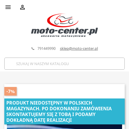


📞 791449990
sklep@moto-center.pl
-7%
PRODUKT NIEDOSTĘPNY W POLSKICH
MAGAZYNACH. PO DOKONANIU ZAMÓWIENIA
SKONTAKTUJEMY SIĘ Z TOBĄ I PODAMY
DOKŁADNĄ DATĘ REALIZACJI