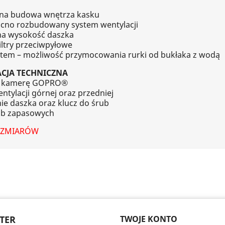
na budowa wnętrza kasku
cno rozbudowany system wentylacji
a wysokość daszka
ltry przeciwpyłowe
tem – możliwość przymocowania rurki od bukłaka z wodą
ACJA TECHNICZNA
a kamerę GOPRO®
entylacji górnej oraz przedniej
ie daszka oraz klucz do śrub
ub zapasowych
OZMIARÓW
TER
TWOJE KONTO