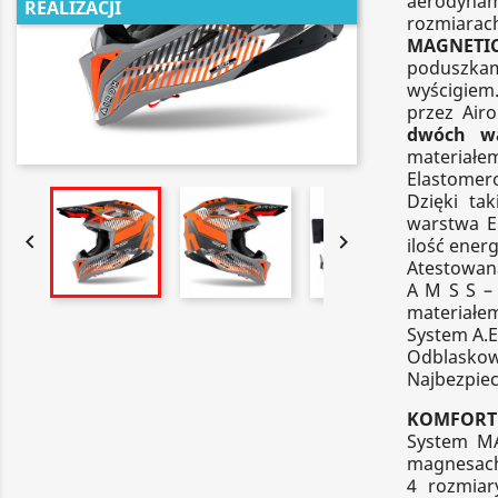
aerodynam
REALIZACJI
rozmiarac
MAGNETI
poduszka
wyścigiem
przez Air
dwóch w
materiałe
Elastomer
Dzięki ta
warstwa E


ilość ener
Atestowan
A M S S –
materiałem
System A.E
Odblaskowe
Najbezpiec
KOMFORT
System MA
magnesach
4 rozmiar