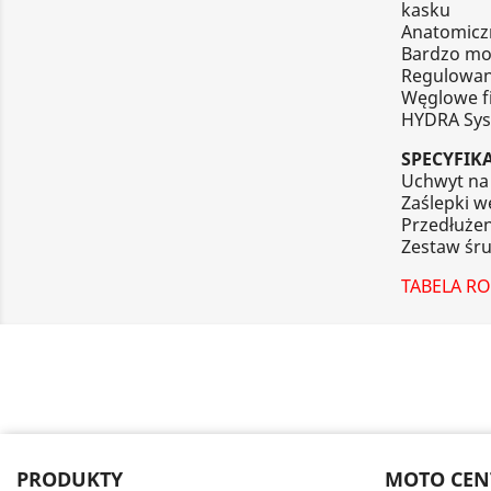
kasku
Anatomicz
Bardzo mo
Regulowan
Węglowe fi
HYDRA Sys
SPECYFIK
Uchwyt n
Zaślepki w
Przedłużen
Zestaw śr
TABELA R
PRODUKTY
MOTO CEN