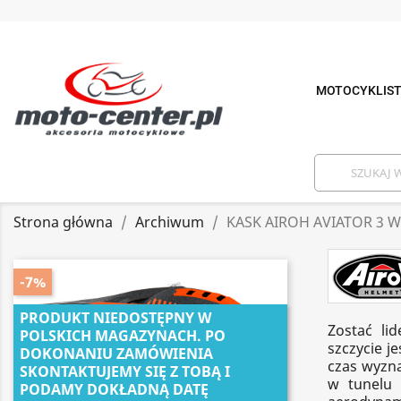
MOTOCYKLIS
Strona główna
Archiwum
KASK AIROH AVIATOR 3 
-7%
PRODUKT NIEDOSTĘPNY W
Zostać li
POLSKICH MAGAZYNACH. PO
szczycie j
DOKONANIU ZAMÓWIENIA
czas wyzna
SKONTAKTUJEMY SIĘ Z TOBĄ I
w tunelu 
PODAMY DOKŁADNĄ DATĘ