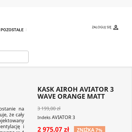

ZALOGUJ SIĘ
POZOSTAŁE
⬇

KASK AIROH AVIATOR 3
WAVE ORANGE MATT
3 199,00 zł
ostanie na
je, że cały
AVIATOR 3
Indeks
rojektowany
ntylację i
2 975,07 zł
ZNIŻKA 7%