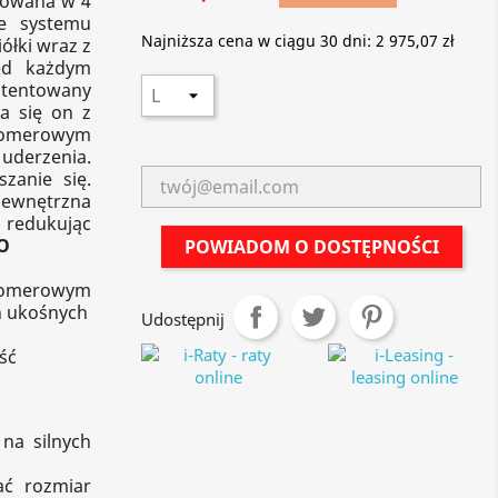
kowana w 4
ie systemu
Najniższa cena w ciągu 30 dni:
2 975,07 zł
ółki wraz z
ed każdym
atentowany
da się on z
tomerowym
uderzenia.
zanie się.
zewnętrzna
 redukując
O
POWIADOM O DOSTĘPNOŚCI
stomerowym
ń ukośnych
Udostępnij
ść
na silnych
ać rozmiar