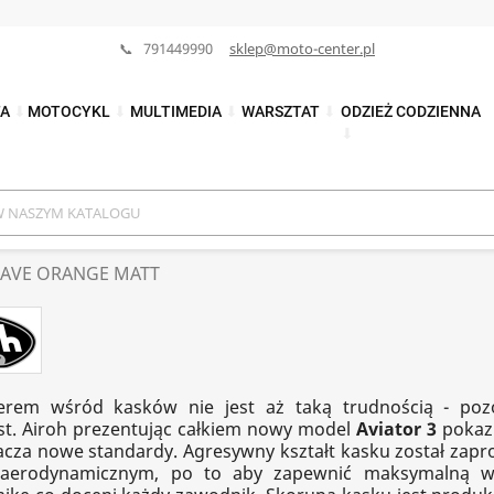
📞 791449990
sklep@moto-center.pl
TA
⬇
MOTOCYKL
⬇
MULTIMEDIA
⬇
WARSZTAT
⬇
ODZIEŻ CODZIENNA
⬇
WAVE ORANGE MATT
derem wśród kasków nie jest aż taką trudnością - poz
est. Airoh prezentując całkiem nowy model
Aviator 3
pokazu
cza nowe standardy. Agresywny kształt kasku został zap
aerodynamicznym, po to aby zapewnić maksymalną we