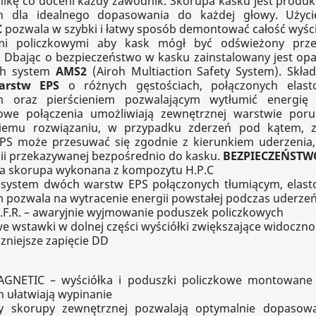
ikę co doceni każdy zawodnik. Skorupa kasku jest produ
h dla idealnego dopasowania do każdej głowy. Użyc
C
pozwala w szybki i łatwy sposób demontować całość wyści
mi policzkowymi aby kask mógł być odświeżony prz
. Dbając o bezpieczeństwo w kasku zainstalowany jest op
oh system
AMS2
(Airoh Multiaction Safety System). Skła
arstw EPS
o różnych gęstościach, połączonych elas
m oraz pierścieniem pozwalającym wytłumić energię 
owe połączenia umożliwiają zewnętrznej warstwie porus
kiemu rozwiązaniu, w przypadku zderzeń pod kątem, 
PS może przesuwać się zgodnie z kierunkiem uderzenia,
gii przekazywanej bezpośrednio do kasku.
BEZPIECZEŃSTW
a skorupa wykonana z kompozytu H.P.C
 system dwóch warstw EPS połączonych tłumiącym, ela
 pozwala na wytracenie energii powstałej podczas uderze
.F.R. – awaryjnie wyjmowanie poduszek policzkowych
 wstawki w dolnej części wyściółki zwiększające widoczno
zniejsze zapięcie DD
GNETIC – wyściółka i poduszki policzkowe montowane 
 ułatwiają wypinanie
y skorupy zewnętrznej pozwalają optymalnie dopasow