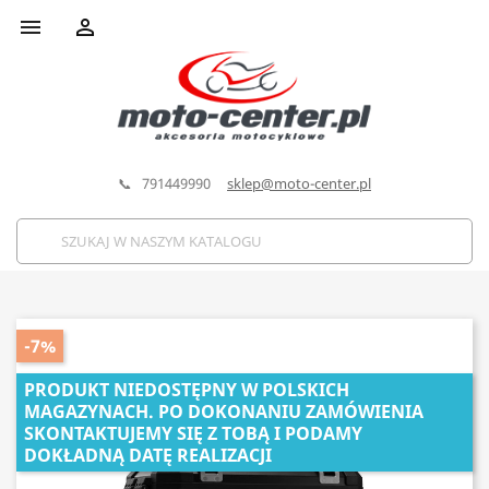


📞 791449990
sklep@moto-center.pl
-7%
PRODUKT NIEDOSTĘPNY W POLSKICH
MAGAZYNACH. PO DOKONANIU ZAMÓWIENIA
SKONTAKTUJEMY SIĘ Z TOBĄ I PODAMY
DOKŁADNĄ DATĘ REALIZACJI