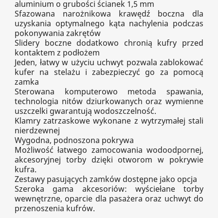
aluminium o grubości ścianek 1,5 mm
Sfazowana narożnikowa krawędź boczna dla
uzyskania optymalnego kąta nachylenia podczas
pokonywania zakrętów
Slidery boczne dodatkowo chronią kufry przed
kontaktem z podłożem
Jeden, łatwy w użyciu uchwyt pozwala zablokować
kufer na stelażu i zabezpieczyć go za pomocą
zamka
Sterowana komputerowo metoda spawania,
technologia nitów dziurkowanych oraz wymienne
uszczelki gwarantują wodoszczelność.
Klamry zatrzaskowe wykonane z wytrzymałej stali
nierdzewnej
Wygodna, podnoszona pokrywa
Możliwość łatwego zamocowania wodoodpornej,
akcesoryjnej torby dzięki otworom w pokrywie
kufra.
Zestawy pasujących zamków dostępne jako opcja
Szeroka gama akcesoriów: wyściełane torby
wewnętrzne, oparcie dla pasażera oraz uchwyt do
przenoszenia kufrów.