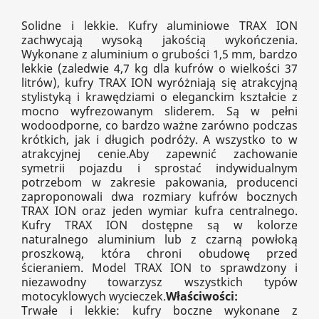
Solidne i lekkie. Kufry aluminiowe TRAX ION
zachwycają wysoką jakością wykończenia.
Wykonane z aluminium o grubości 1,5 mm, bardzo
lekkie (zaledwie 4,7 kg dla kufrów o wielkości 37
litrów), kufry TRAX ION wyróżniają się atrakcyjną
stylistyką i krawędziami o eleganckim kształcie z
mocno wyfrezowanym sliderem. Są w pełni
wodoodporne, co bardzo ważne zarówno podczas
krótkich, jak i długich podróży. A wszystko to w
atrakcyjnej cenie.Aby zapewnić zachowanie
symetrii pojazdu i sprostać indywidualnym
potrzebom w zakresie pakowania, producenci
zaproponowali dwa rozmiary kufrów bocznych
TRAX ION oraz jeden wymiar kufra centralnego.
Kufry TRAX ION dostępne są w kolorze
naturalnego aluminium lub z czarną powłoką
proszkową, która chroni obudowę przed
ścieraniem. Model TRAX ION to sprawdzony i
niezawodny towarzysz wszystkich typów
motocyklowych wycieczek.
Właściwości:
Trwałe i lekkie: kufry boczne wykonane z