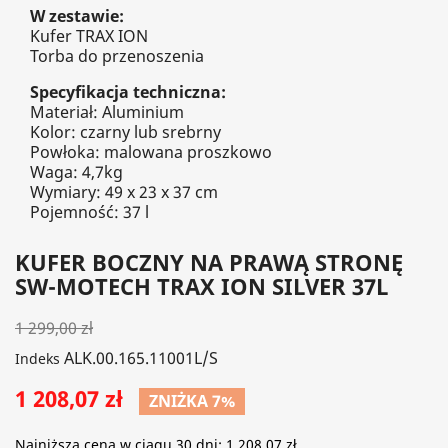
W zestawie:
Kufer TRAX ION
Torba do przenoszenia
Specyfikacja techniczna:
Materiał: Aluminium
Kolor: czarny lub srebrny
Powłoka: malowana proszkowo
Waga: 4,7kg
Wymiary: 49 x 23 x 37 cm
Pojemność: 37 l
KUFER BOCZNY NA PRAWĄ STRONĘ
SW-MOTECH TRAX ION SILVER 37L
1 299,00 zł
ALK.00.165.11001L/S
Indeks
1 208,07 zł
ZNIŻKA 7%
Najniższa cena w ciągu 30 dni:
1 208,07 zł