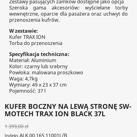
Zestawy pasujących zamków dostępne jako opcja
Szeroka gama akcesoriów: wyściełane torby
wewnętrzne, oparcie dla pasażera oraz uchwyt do
przenoszenia kufrów.
W zestawie:
Kufer TRAX ION
Torba do przenoszenia
Specyfikacja techniczna:
Materiał: Aluminium
Kolor: czarny lub srebrny
Powłoka: malowana proszkowo
Waga: 4,7kg
Wymiary: 49 x 23 x 37 cm
Pojemność: 37 l
KUFER BOCZNY NA LEWĄ STRONĘ SW-
MOTECH TRAX ION BLACK 37L
1 399,00 zł
ALK.00.165.11001L/B
Indeks