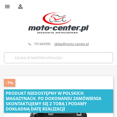


📞 791449990
sklep@moto-center.pl
-7%
PRODUKT NIEDOSTĘPNY W POLSKICH
MAGAZYNACH. PO DOKONANIU ZAMÓWIENIA
SKONTAKTUJEMY SIĘ Z TOBĄ I PODAMY
DOKŁADNĄ DATĘ REALIZACJI