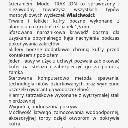
ścieraniem. Model TRAX ION to sprawdzony i
niezawodny towarzysz wszystkich typów
motocyklowych wycieczek.
Właściwości:
Trwałe i lekkie: kufry boczne wykonane z
aluminium o grubości ścianek 1,5 mm
Sfazowana narożnikowa krawędź boczna dla
uzyskania optymalnego kąta nachylenia podczas
pokonywania zakrętów
Slidery boczne dodatkowo chronią kufry przed
kontaktem z podłożem
Jeden, łatwy w użyciu uchwyt pozwala zablokować
kufer na stelażu i zabezpieczyć go za pomocą
zamka
Sterowana komputerowo metoda spawania,
technologia nitów dziurkowanych oraz wymienne
uszczelki gwarantują wodoszczelność.
Klamry zatrzaskowe wykonane z wytrzymałej stali
nierdzewnej
Wygodna, podnoszona pokrywa
Możliwość łatwego zamocowania wodoodpornej,
akcesoryjnej torby dzięki otworom w pokrywie
kufra.