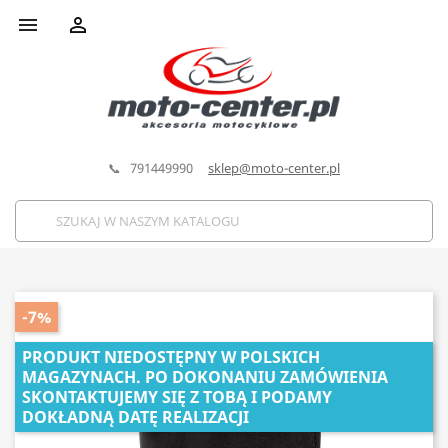


📞 791449990
sklep@moto-center.pl
-7%
PRODUKT NIEDOSTĘPNY W POLSKICH
MAGAZYNACH. PO DOKONANIU ZAMÓWIENIA
SKONTAKTUJEMY SIĘ Z TOBĄ I PODAMY
DOKŁADNĄ DATĘ REALIZACJI