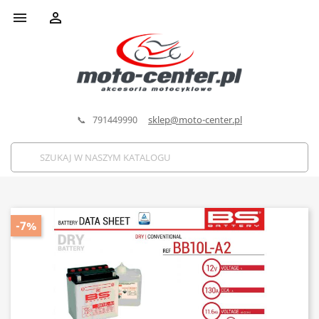


📞 791449990
sklep@moto-center.pl
-7%