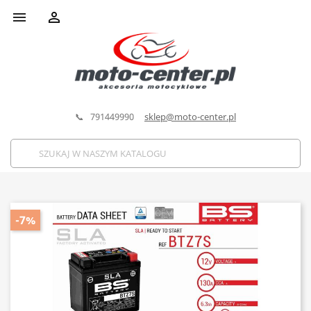


📞 791449990
sklep@moto-center.pl
-7%