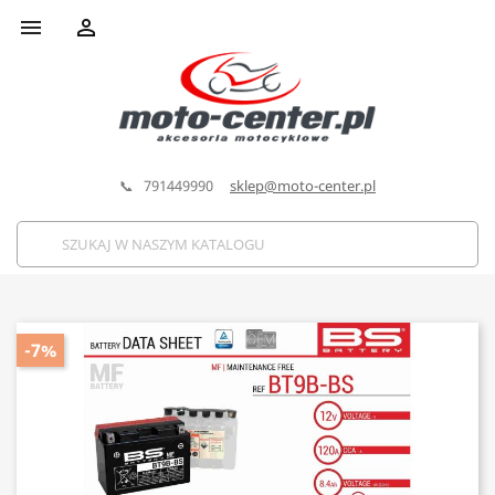


📞 791449990
sklep@moto-center.pl
-7%