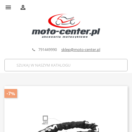


📞 791449990
sklep@moto-center.pl
-7%