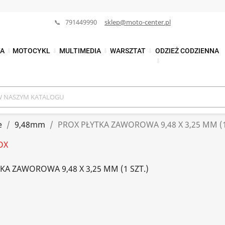
📞 791449990
sklep@moto-center.pl
TA
⬇
MOTOCYKL
⬇
MULTIMEDIA
⬇
WARSZTAT
⬇
ODZIEŻ CODZIENNA
⬇
e
9,48mm
PROX PŁYTKA ZAWOROWA 9,48 X 3,25 MM (1
OX
KA ZAWOROWA 9,48 X 3,25 MM (1 SZT.)