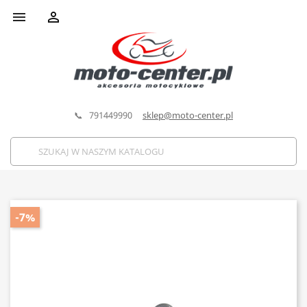


📞 791449990
sklep@moto-center.pl
-7%