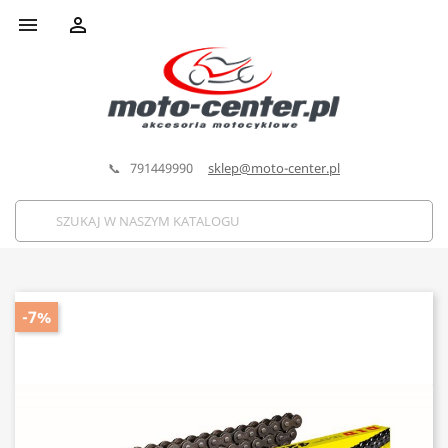


📞 791449990
sklep@moto-center.pl
-7%