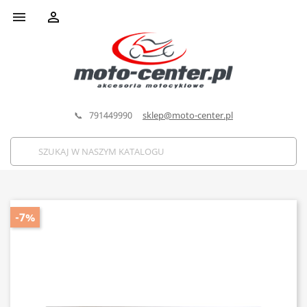


📞 791449990
sklep@moto-center.pl
-7%