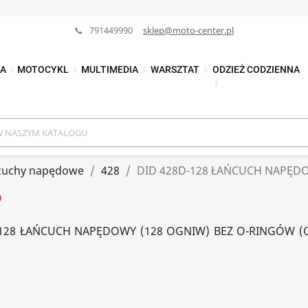
📞 791449990
sklep@moto-center.pl
TA
⬇
MOTOCYKL
⬇
MULTIMEDIA
⬇
WARSZTAT
⬇
ODZIEŻ CODZIENNA
⬇
cuchy napędowe
428
DID 428D-128 ŁAŃCUCH NAPĘDO
D
-128 ŁAŃCUCH NAPĘDOWY (128 OGNIW) BEZ O-RINGÓW (