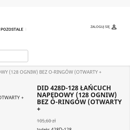

ZALOGUJ SIĘ
POZOSTAŁE
⬇

WY (128 OGNIW) BEZ O-RINGÓW (OTWARTY +
DID 428D-128 ŁAŃCUCH
NAPĘDOWY (128 OGNIW)
OTWARTY +
BEZ O-RINGÓW (OTWARTY
+
105,60 zł
428D-128
Indeks