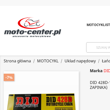
MOTOCYKLIS
Strona główna
MOTOCYKL
Układ napędowy
Łań
Marka
DI
-7%
DID 428D
ZAPINKA)