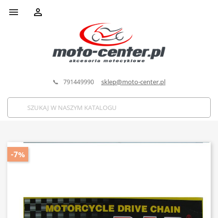


📞 791449990
sklep@moto-center.pl
-7%