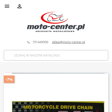


📞 791449990
sklep@moto-center.pl
-7%