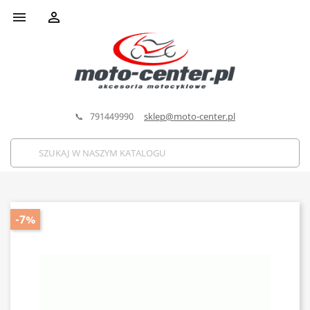


📞 791449990
sklep@moto-center.pl
-7%