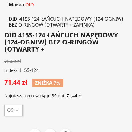
Marka
DID
DID 415S-124 ŁAŃCUCH NAPĘDOWY (124-OGNIW)
BEZ O-RINGÓW (OTWARTY + ZAPINKA)
DID 415S-124 ŁAŃCUCH NAPĘDOWY
(124-OGNIW) BEZ O-RINGÓW
(OTWARTY +
76,82 zł
415S-124
Indeks
71,44 zł
ZNIŻKA 7%
Najniższa cena w ciągu 30 dni:
71,44 zł